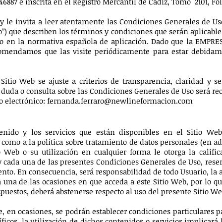
246887 e inscrita en el Registro Mercantil de Cádiz, Tomo 2101, Fol
 le invita a leer atentamente las Condiciones Generales de Uso
”) que describen los términos y condiciones que serán aplicabl
o en la normativa española de aplicación. Dado que la EMPRES
ecomendamos que las visite periódicamente para estar debida
itio Web se ajuste a criterios de transparencia, claridad y s
 duda o consulta sobre las Condiciones Generales de Uso será re
o electrónico:
fernanda.ferraro@newlineformacion.com
nido y los servicios que están disponibles en el Sitio Web
como a la política sobre tratamiento de datos personales (en ade
io Web o su utilización en cualquier forma le otorga la califi
 y cada una de las presentes Condiciones Generales de Uso, res
to. En consecuencia, será responsabilidad de todo Usuario, la a
una de las ocasiones en que acceda a este Sitio Web, por lo qu
puestos, deberá abstenerse respecto al uso del presente Sitio We
 en ocasiones, se podrán establecer condiciones particulares par
ficos, la utilización de dichos contenidos o servicios implicará