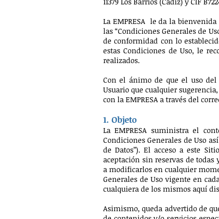
11379 Los Barrios (Cádiz) y CIF B72
La EMPRESA le da la bienvenida y
las “Condiciones Generales de Uso
de conformidad con lo establecid
estas Condiciones de Uso, le r
realizados.
Con el ánimo de que el uso del S
Usuario que cualquier sugerencia,
con la EMPRESA a través del corre
1. Objeto
La EMPRESA suministra el conte
Condiciones Generales de Uso así 
de Datos”). El acceso a este Sit
aceptación sin reservas de todas
a modificarlos en cualquier momen
Generales de Uso vigente en cada 
cualquiera de los mismos aquí dis
Asimismo, queda advertido de que,
de contenidos y/o servicios especí