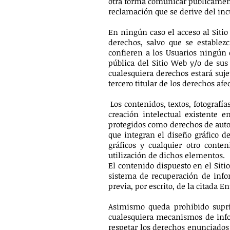
otra forma comunicar públicamen
reclamación que se derive del in
En ningún caso el acceso al Sitio
derechos, salvo que se establez
confieren a los Usuarios ningún o
pública del Sitio Web y/o de sus
cualesquiera derechos estará suje
tercero titular de los derechos afe
Los contenidos, textos, fotografí
creación intelectual existente e
protegidos como derechos de autor
que integran el diseño gráfico d
gráficos y cualquier otro conte
utilización de dichos elementos.
El contenido dispuesto en el Siti
sistema de recuperación de inf
previa, por escrito, de la citada En
Asimismo queda prohibido suprim
cualesquiera mecanismos de info
respetar los derechos enunciados 