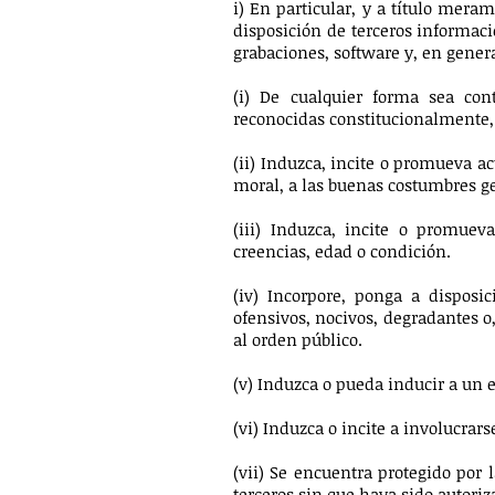
i) En particular, y a título mera
disposición de terceros informaci
grabaciones, software y, en genera
(i) De cualquier forma sea con
reconocidas constitucionalmente, e
(ii) Induzca, incite o promueva act
moral, a las buenas costumbres g
(iii) Induzca, incite o promuev
creencias, edad o condición.
(iv) Incorpore, ponga a disposic
ofensivos, nocivos, degradantes o
al orden público.
(v) Induzca o pueda inducir a un 
(vi) Induzca o incite a involucrars
(vii) Se encuentra protegido por 
terceros sin que haya sido autoriz