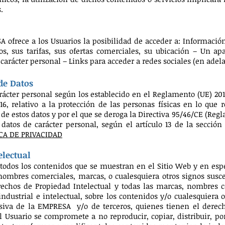
.
A ofrece a los Usuarios la posibilidad de acceder a: Informació
os, sus tarifas, sus ofertas comerciales, su ubicación – Un ap
carácter personal – Links para acceder a redes sociales (en adelan
de Datos
rácter personal según los establecido en el Reglamento (UE) 20
16, relativo a la protección de las personas físicas en lo que 
n de estos datos y por el que se deroga la Directiva 95/46/CE (Re
 datos de carácter personal, según el artículo 13 de la secció
CA DE PRIVACIDAD
electual
todos los contenidos que se muestran en el Sitio Web y en espe
 nombres comerciales, marcas, o cualesquiera otros signos suscep
rechos de Propiedad Intelectual y todas las marcas, nombres co
ndustrial e intelectual, sobre los contenidos y/o cualesquiera 
iva de la EMPRESA y/o de terceros, quienes tienen el derecho
el Usuario se compromete a no reproducir, copiar, distribuir, po