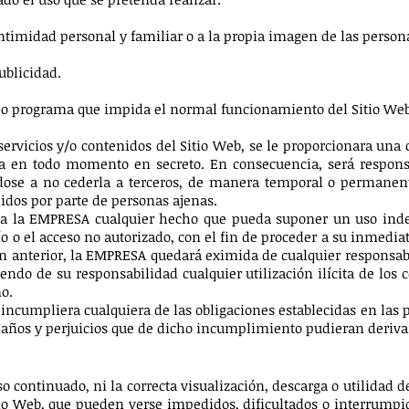
a intimidad personal y familiar o a la propia imagen de las person
ublicidad.
us o programa que impida el normal funcionamiento del Sitio Web
servicios y/o contenidos del Sitio Web, se le proporcionara una 
a en todo momento en secreto. En consecuencia, será respons
ose a no cederla a terceros, de manera temporal o permanente
idos por parte de personas ajenas.
ar a la EMPRESA cualquier hecho que pueda suponer un uso ind
vío o el acceso no autorizado, con el fin de proceder a su inmedi
ón anterior, la EMPRESA quedará eximida de cualquier responsab
ndo de su responsabilidad cualquier utilización ilícita de los c
mo.
incumpliera cualquiera de las obligaciones establecidas en las
 daños y perjuicios que de dicho incumplimiento pudieran deriv
 continuado, ni la correcta visualización, descarga o utilidad 
io Web, que pueden verse impedidos, dificultados o interrumpid