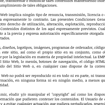
te, transformar o modificar tales contenidos manteniendo ind
cumplimiento de tales obligaciones.
 Web implica ningún tipo de renuncia, transmisión, licencia o c
ca expresamente lo contrario. Las presentes Condiciones Gen
tro derecho de utilización, alteración, explotación, reproducc
 Contenidos distintos de los aquí expresamente previstos. Cual
to a la previa y expresa autorización específicamente otorgada 
ctados.
as, diseños, logotipos, imágenes, programas de ordenador, código
n este sitio, así como el propio sitio en su conjunto, como o
 por la legislación en materia de propiedad intelectual. La EMP
el Sitio Web, lo menús, botones de navegación, el código HTML,
nido del Sitio Web o, en cualquier caso dispone de la corres
o Web no podrá ser reproducido ni en todo ni en parte, ni trans
ormación, en ninguna forma ni en ningún medio, a menos que
tidad.
ir, eludir y/o manipular el "copyright" así como los disposi
rmación que pudieren contener los contenidos. El Usuario de 
y a evitar cualquier actuación que pudiera perjudicarlos, rese