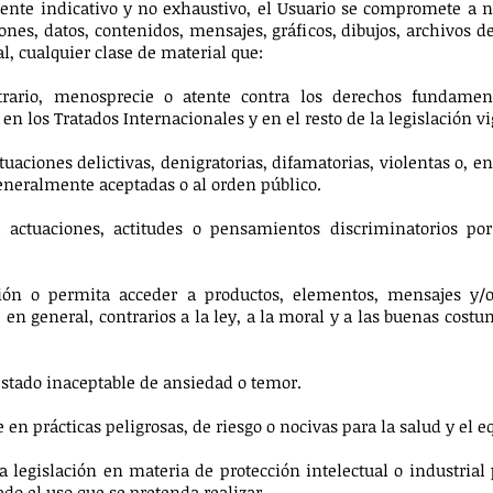
mente indicativo y no exhaustivo, el Usuario se compromete a n
ones, datos, contenidos, mensajes, gráficos, dibujos, archivos d
l, cualquier clase de material que:
trario, menosprecie o atente contra los derechos fundament
n los Tratados Internacionales y en el resto de la legislación vi
uaciones delictivas, denigratorias, difamatorias, violentas o, en 
eneralmente aceptadas o al orden público.
a actuaciones, actitudes o pensamientos discriminatorios por
ión o permita acceder a productos, elementos, mensajes y/o s
, en general, contrarios a la ley, a la moral y a las buenas cos
estado inaceptable de ansiedad o temor.
e en prácticas peligrosas, de riesgo o nocivas para la salud y el eq
la legislación en materia de protección intelectual o industria
ado el uso que se pretenda realizar.