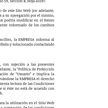
io 59, Sección 8, Hoja 45597.
 de este Sito Web (en adelante,
es a su navegación por el mismo,
A podría modificar en el futuro
mente informado de los cambios
encillez, la EMPRESA informa al
cibida y solucionada contactando
, con sujeción a las presentes
lante, la “Política de Protección
cación de “Usuario” e implica la
ervándose la EMPRESA el derecho
tenta lectura de las Condiciones
e si éste no está de acuerdo con
b.
a la utilización en el Sitio Web
 la aceptación de las condiciones